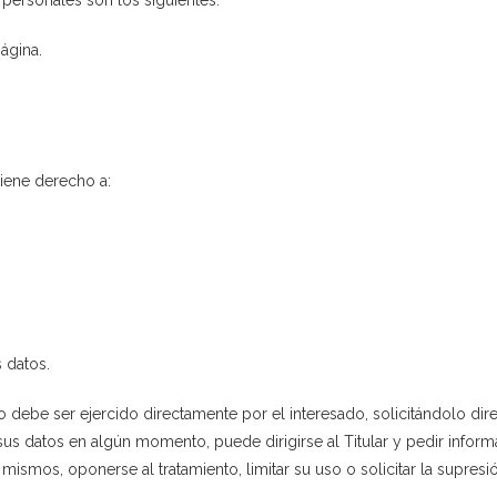
personales son los siguientes:
ágina.
tiene derecho a:
s datos.
 debe ser ejercido directamente por el interesado, solicitándolo direc
o sus datos en algún momento, puede dirigirse al Titular y pedir info
 mismos, oponerse al tratamiento, limitar su uso o solicitar la supresi