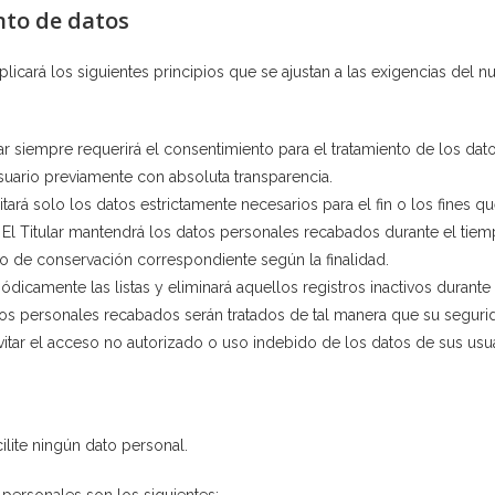
nto de datos
 aplicará los siguientes principios que se ajustan a las exigencias d
itular siempre requerirá el consentimiento para el tratamiento de los d
Usuario previamente con absoluta transparencia.
itará solo los datos estrictamente necesarios para el fin o los fines que
 El Titular mantendrá los datos personales recabados durante el tiemp
lazo de conservación correspondiente según la finalidad.
riódicamente las listas y eliminará aquellos registros inactivos durant
tos personales recabados serán tratados de tal manera que su segurida
vitar el acceso no autorizado o uso indebido de los datos de sus usua
ilite ningún dato personal.