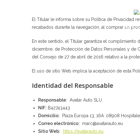
El Titular le informa sobre su Política de Privacidad
INICI
recabados durante la navegación, al comprar un produc
En este sentido, el Titular garantiza el cumplimiento
diciembre, de Protección de Datos Personales y de
del Consejo de 27 de abril de 2016 relativo a la prot
El uso de sitio Web implica la aceptación de esta Pol
Identidad del Responsable
Responsable:
Avatar Auto SLU.
NIF:
B42743443
Domicilio:
Plaza Europa 13, 16A. 08908 Hospitalet
Correo electrónico:
marc@avatarauto.eu
Sitio Web:
https://avatarauto.eu