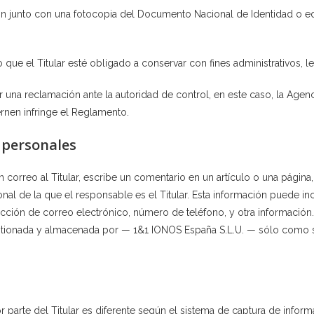
ción junto con una fotocopia del Documento Nacional de Identidad o e
 que el Titular esté obligado a conservar con fines administrativos, l
tar una reclamación ante la autoridad de control, en este caso, la Age
rnen infringe el Reglamento.
 personales
correo al Titular, escribe un comentario en un artículo o una página,
sonal de la que el responsable es el Titular. Esta información puede 
rección de correo electrónico, número de teléfono, y otra información. 
gestionada y almacenada por — 1&1 IONOS España S.L.U. — sólo como s
r parte del Titular es diferente según el sistema de captura de inform