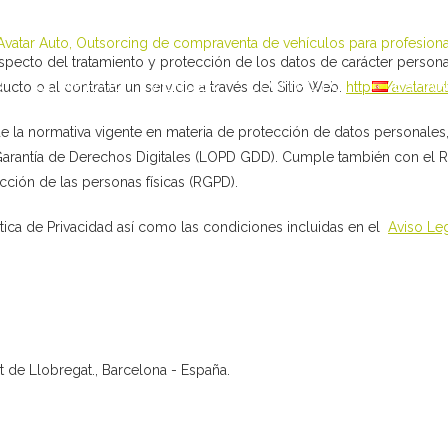
 respecto del tratamiento y protección de los datos de carácter person
O
COMPRAR
VENDER
CONTACTO
ESPA
to o al contratar un servicio a través del Sitio Web:
https://avatarau
 de la normativa vigente en materia de protección de datos personales
 Garantía de Derechos Digitales (LOPD GDD). Cumple también con el
ección de las personas físicas (RGPD).
ítica de Privacidad así como las condiciones incluidas en el
Aviso Le
 de Llobregat., Barcelona - España.